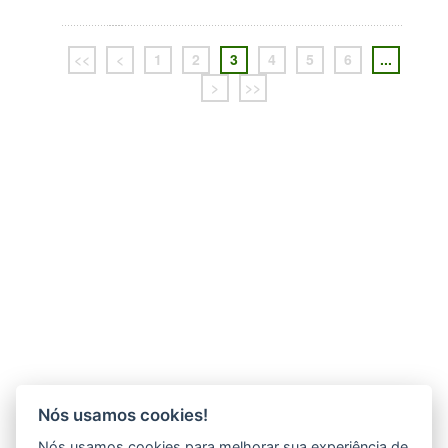
<<
<
1
2
3
4
5
6
...
>
>>
Nós usamos cookies!
Nós usamos cookies para melhorar sua experiência de